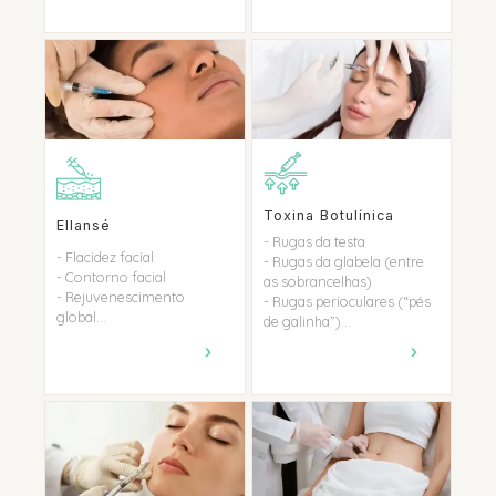
Toxina Botulínica
Ellansé
- Rugas da testa
- Flacidez facial
- Rugas da glabela (entre
- Contorno facial
as sobrancelhas)
- Rejuvenescimento
- Rugas perioculares (“pés
global...
de galinha”)...
›
›