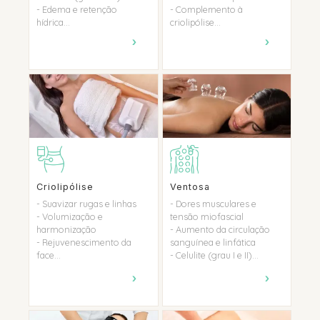
- Edema e retenção
- Complemento à
hídrica...
criolipólise...
›
›
Criolipólise
Ventosa
- Suavizar rugas e linhas
- Dores musculares e
- Volumização e
tensão miofascial
harmonização
- Aumento da circulação
- Rejuvenescimento da
sanguínea e linfática
face...
- Celulite (grau I e II)...
›
›