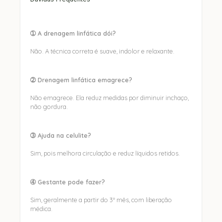
➀ A drenagem linfática dói?
Não. A técnica correta é suave, indolor e relaxante.
➁ Drenagem linfática emagrece?
Não emagrece. Ela reduz medidas por diminuir inchaço,
não gordura.
➂ Ajuda na celulite?
Sim, pois melhora circulação e reduz líquidos retidos.
➃ Gestante pode fazer?
Sim, geralmente a partir do 3º mês, com liberação
médica.