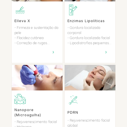
Elleva X
Enzimas Lipolíticas
- Firmeza e sustentação da
- Gordura localizada
pele
corporal
- Flacidez cutânea
- Gordura localizada facial
- Correção de rugas...
- Lipodistrofias pequenas...
›
›
Nanopore
PDRN
(Microagulha)
- Rejuvenescimento facial
- Rejuvenescimento facial
global
- Melasma