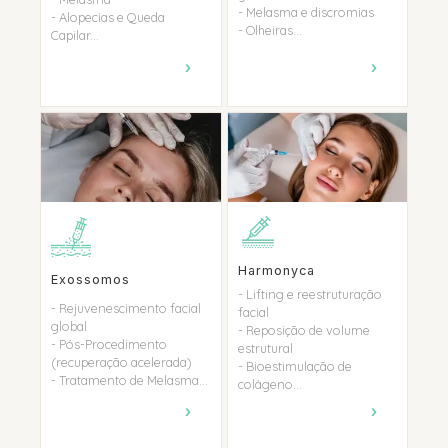
- Melasma e discromias
- Alopecias e Queda
- Olheiras...
Capilar...
›
›
Harmonyca
Exossomos
- Lifting e reestruturação
- Rejuvenescimento facial
facial
global
- Reposição de volume
- Pós-Procedimento
estrutural
(recuperação acelerada)
- Bioestimulação de
- Tratamento de Melasma...
colágeno...
›
›