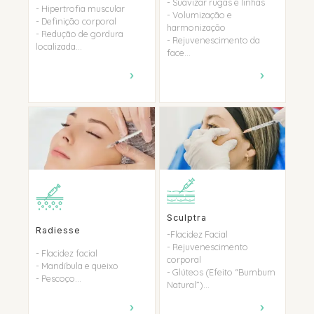
- Suavizar rugas e linhas
- Hipertrofia muscular
- Volumização e
- Definição corporal
harmonização
- Redução de gordura
- Rejuvenescimento da
localizada...
face...
›
›
Sculptra
Radiesse
-Flacidez Facial
- Rejuvenescimento
- Flacidez facial
corporal
- Mandíbula e queixo
- Glúteos (Efeito “Bumbum
- Pescoço...
Natural”)...
›
›