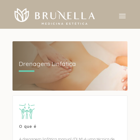
Drenagem Linfática
O que é
A drenagem linfática manual (DLM) é uma técnica de