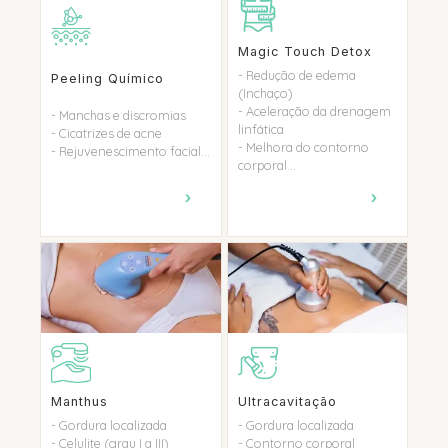
Magic Touch Detox
- Redução de edema
Peeling Químico
(Inchaço)
- Aceleração da drenagem
- Manchas e discromias
linfática
- Cicatrizes de acne
- Melhora do contorno
- Rejuvenescimento facial...
corporal...
›
›
Manthus
Ultracavitação
- Gordura localizada
- Gordura localizada
- Celulite (grau I a III)
- Contorno corporal