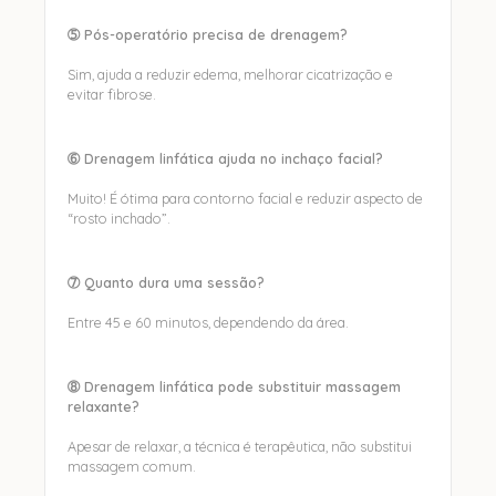
➄ Pós-operatório precisa de drenagem?
Sim, ajuda a reduzir edema, melhorar cicatrização e
evitar fibrose.
➅ Drenagem linfática ajuda no inchaço facial?
Muito! É ótima para contorno facial e reduzir aspecto de
“rosto inchado”.
➆ Quanto dura uma sessão?
Entre 45 e 60 minutos, dependendo da área.
➇ Drenagem linfática pode substituir massagem
relaxante?
Apesar de relaxar, a técnica é terapêutica, não substitui
massagem comum.